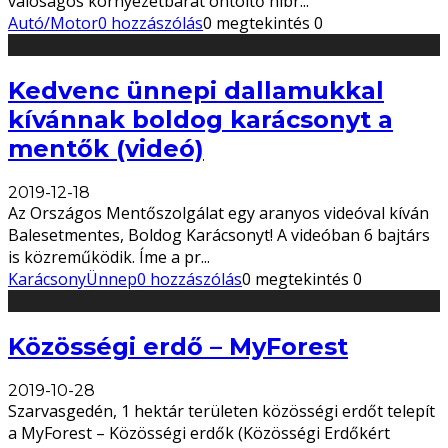
valóságos környezetbarát öntöltő hibr
...
Autó/Motor
0 hozzászólás
0 megtekintés
0
Kedvenc ünnepi dallamukkal
kívánnak boldog karácsonyt a
mentők (videó)
2019-12-18
Az Országos Mentőszolgálat egy aranyos videóval kíván
Balesetmentes, Boldog Karácsonyt! A videóban 6 bajtárs
is közreműködik. Íme a pr
...
Karácsony
Ünnep
0 hozzászólás
0 megtekintés
0
Közösségi erdő – MyForest
2019-10-28
Szarvasgedén, 1 hektár területen közösségi erdőt telepít
a MyForest – Közösségi erdők (Közösségi Erdőkért