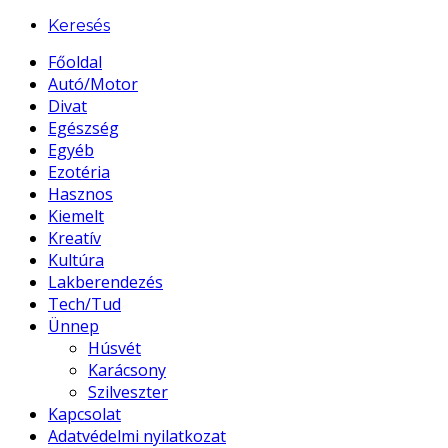
Keresés
Főoldal
Autó/Motor
Divat
Egészség
Egyéb
Ezotéria
Hasznos
Kiemelt
Kreatív
Kultúra
Lakberendezés
Tech/Tud
Ünnep
Húsvét
Karácsony
Szilveszter
Kapcsolat
Adatvédelmi nyilatkozat