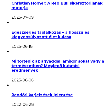
Christian Horner: A Red Bull sikersztorijának
motorja
2025-07-09
Egészséges táplálkozás – a hosszú és
kiegyensúlyozott élet kulcsa
2025-06-18
Mi történik az agyaddal, amikor sokat vagy a
természetben? Meglepő kutatási
eredmények
2025-06-06
Rendőri karjelzések jelentése
2022-06-28