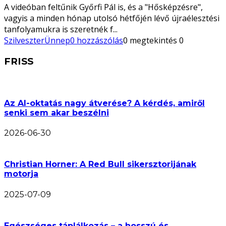
A videóban feltűnik Győrfi Pál is, és a "Hősképzésre",
vagyis a minden hónap utolsó hétfőjén lévő újraélesztési
tanfolyamukra is szeretnék f
...
Szilveszter
Ünnep
0 hozzászólás
0 megtekintés
0
FRISS
Az AI-oktatás nagy átverése? A kérdés, amiről
senki sem akar beszélni
2026-06-30
Christian Horner: A Red Bull sikersztorijának
motorja
2025-07-09
Egészséges táplálkozás – a hosszú és