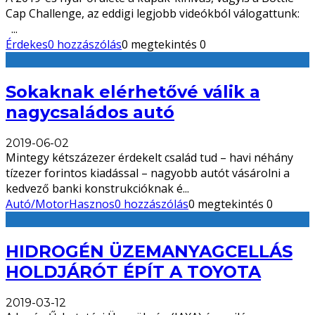
Cap Challenge, az eddigi legjobb videókból válogattunk:
...
Érdekes
0 hozzászólás
0 megtekintés
0
Sokaknak elérhetővé válik a
nagycsaládos autó
2019-06-02
Mintegy kétszázezer érdekelt család tud – havi néhány
tízezer forintos kiadással – nagyobb autót vásárolni a
kedvező banki konstrukcióknak é
...
Autó/Motor
Hasznos
0 hozzászólás
0 megtekintés
0
HIDROGÉN ÜZEMANYAGCELLÁS
HOLDJÁRÓT ÉPÍT A TOYOTA
2019-03-12