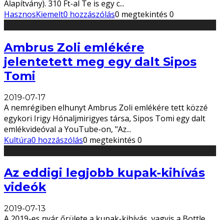
Alapítvány). 310 Ft-al Te is egy c
...
Hasznos
Kiemelt
0 hozzászólás
0 megtekintés
0
Ambrus Zoli emlékére
jelentetett meg egy dalt Sipos
Tomi
2019-07-17
A nemrégiben elhunyt Ambrus Zoli emlékére tett közzé
egykori Irigy Hónaljmirigyes társa, Sipos Tomi egy dalt
emlékvideóval a YouTube-on, "Az
...
Kultúra
0 hozzászólás
0 megtekintés
0
Az eddigi legjobb kupak-kihívás
videók
2019-07-13
A 2019-es nyár őrülete a kupak-kihívás, vagyis a Bottle