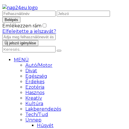
Emlékezzen rám
Elfelejtette a jelszavát?
MENÜ
Autó/Motor
Divat
Egészség
Érdekes
Ezotéria
Hasznos
Kreatív
Kultúra
Lakberendezés
Tech/Tud
Ünnep
Húsvét