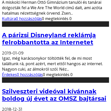
A miskolci Herman Ottó Gimnázium tanulói és tanárai
dolgozták fel a We Are The World című dalt, ami azóta
hatalmas nézettségnek örvend. Zsen
...
Kultúra
0 hozzászólás
0 megtekintés
0
A párizsi Disneyland reklámja
felrobbantotta az Internetet
2019-01-09
Igaz, még karácsonykor töltötték fel, de mi most
találtunk rá, pont azért, mert ettől hangos az internet.
Nagyon cuki, az álmokról szól. Néz
...
Érdekes
0 hozzászólás
0 megtekintés
0
Szilveszteri videóval kívánnak
boldog új évet az OMSZ bajtársai
2018-12-31