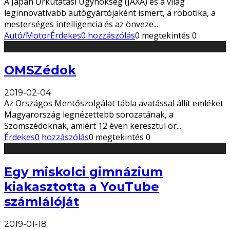
A Japán Űrkutatási Ügynökség (JAXA) és a világ
leginnovatívabb autógyártójaként ismert, a robotika, a
mesterséges intelligencia és az önveze
...
Autó/Motor
Érdekes
0 hozzászólás
0 megtekintés
0
OMSZédok
2019-02-04
Az Országos Mentőszolgálat tábla avatással állít emléket
Magyarország legnézettebb sorozatának, a
Szomszédoknak, amiért 12 éven keresztül ör
...
Érdekes
0 hozzászólás
0 megtekintés
0
Egy miskolci gimnázium
kiakasztotta a YouTube
számlálóját
2019-01-18