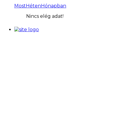
Most
Héten
Hónapban
Nincs elég adat!