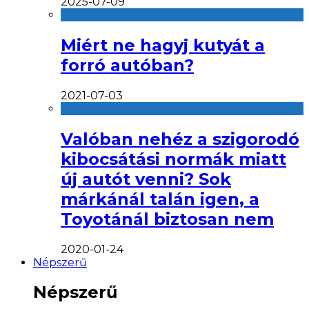
2025-07-09
Miért ne hagyj kutyát a
forró autóban?
2021-07-03
Valóban nehéz a szigorodó
kibocsátási normák miatt
új autót venni? Sok
márkánál talán igen, a
Toyotánál biztosan nem
2020-01-24
Népszerű
Népszerű