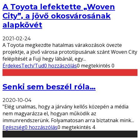
A Toyota lefektette „Woven
City”, a jövő okosvárosának
alapkövét
2021-02-24
A Toyota megkezdte hatalmas várakozások övezte
projektje, a jövő városa prototípusának szánt Woven City
felépítését a Fuji hegy lábánál, egy
...
Érdekes
Tech/Tud
0 hozzászólás
0 megtekintés
0
Senki sem beszél róla…
2020-10-04
"Elég unalmas, hogy a járvány kellős közepén a média
nem magyarázza el, hogyan működik az
immunrendszerünk. Folyamatosan arra biztatnak mink
...
Egészség
0 hozzászólás
0 megtekintés
4