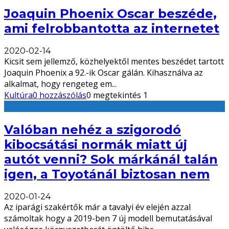
Joaquin Phoenix Oscar beszéde,
ami felrobbantotta az internetet
2020-02-14
Kicsit sem jellemző, közhelyektől mentes beszédet tartott
Joaquin Phoenix a 92.-ik Oscar gálán. Kihasználva az
alkalmat, hogy rengeteg em
...
Kultúra
0 hozzászólás
0 megtekintés
1
Valóban nehéz a szigorodó
kibocsátási normák miatt új
autót venni? Sok márkánál talán
igen, a Toyotánál biztosan nem
2020-01-24
Az iparági szakértők már a tavalyi év elején azzal
számoltak hogy a 2019-ben 7 új modell bemutatásával