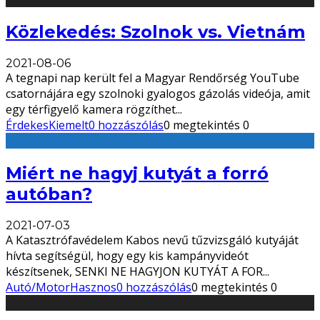
Közlekedés: Szolnok vs. Vietnám
2021-08-06
A tegnapi nap került fel a Magyar Rendőrség YouTube
csatornájára egy szolnoki gyalogos gázolás videója, amit
egy térfigyelő kamera rögzíthet
...
Érdekes
Kiemelt
0 hozzászólás
0 megtekintés
0
Miért ne hagyj kutyát a forró
autóban?
2021-07-03
A Katasztrófavédelem Kabos nevű tűzvizsgáló kutyáját
hívta segítségül, hogy egy kis kampányvideót
készítsenek, SENKI NE HAGYJON KUTYÁT A FOR
...
Autó/Motor
Hasznos
0 hozzászólás
0 megtekintés
0